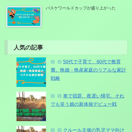
バスケワールドカップが盛り上がった
人気の記事
50代で子育て、60代で教育
費。晩婚・晩産家庭のリアルな家計
戦略
車で宿題、夜遅い帰宅。それ
でも笑う娘の新体操デビュー戦
クルール主催の乳児ママ向け