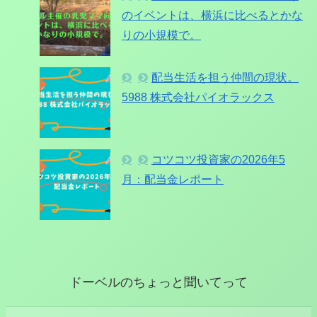
のイベントは、横浜に比べるとかな
りの小規模で。
配当生活を担う仲間の現状。
5988 株式会社パイオラックス
コツコツ投資家の2026年5
月：配当金レポート
ドーベルのちょっと聞いてって