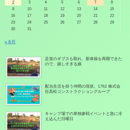
2
3
4
5
6
7
8
9
10
11
12
13
14
15
16
17
18
19
20
21
22
23
24
25
26
27
28
29
30
31
« 6月
足首のギプスも取れ、新体操を再開できた
ので、嬉しすぎる娘
配当生活を担う仲間の現状。1762 株式会
社高松コンストラクショングループ
キャンプ場での単独参戦イベントと急に冷
え込んだ日曜日