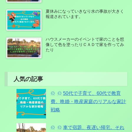
夏休みになっていきなり水の事故が大きく
報道されています。
ハウスメーカーのイベントで家のことを想
像して色を塗ったりＣＡＤで家を作ってみ
たり
人気の記事
50代で子育て、60代で教育
費。晩婚・晩産家庭のリアルな家計
戦略
車で宿題、夜遅い帰宅。それ