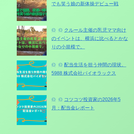
でも笑う娘の新体操デビュー戦
クルール主催の乳児ママ向け
のイベントは、横浜に比べるとかな
りの小規模で。
配当生活を担う仲間の現状。
5988 株式会社パイオラックス
コツコツ投資家の2026年5
月：配当金レポート