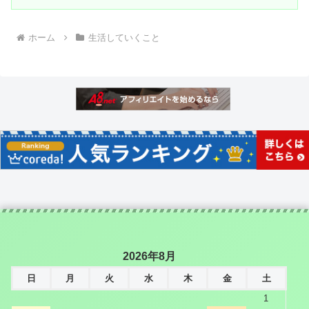
ホーム
生活していくこと
2026年8月
日
月
火
水
木
金
土
1