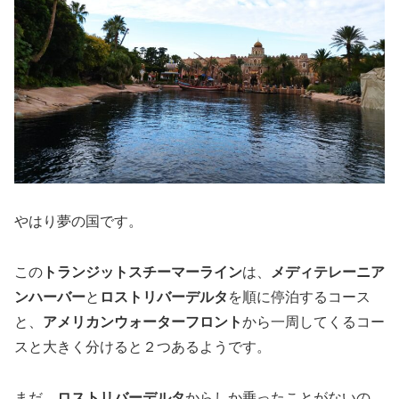
やはり夢の国です。
この
トランジットスチーマーライン
は、
メディテレーニア
ンハーバー
と
ロストリバーデルタ
を順に停泊するコース
と、
アメリカンウォーターフロント
から一周してくるコー
スと大きく分けると２つあるようです。
まだ、
ロストリバーデルタ
からしか乗ったことがないの