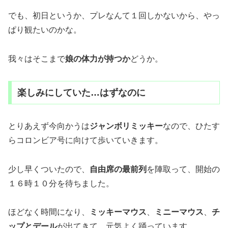
でも、初日というか、プレなんて１回しかないから、やっ
ぱり観たいのかな。
我々はそこまで
娘の体力が持つか
どうか。
楽しみにしていた…はずなのに
とりあえず今向かうは
ジャンボリミッキー
なので、ひたす
らコロンビア号に向けて歩いていきます。
少し早くついたので、
自由席の最前列
を陣取って、開始の
１６時１０分を待ちました。
ほどなく時間になり、
ミッキーマウス
、
ミニーマウス
、
チ
ップとデール
が出てきて、元気よく踊っています。