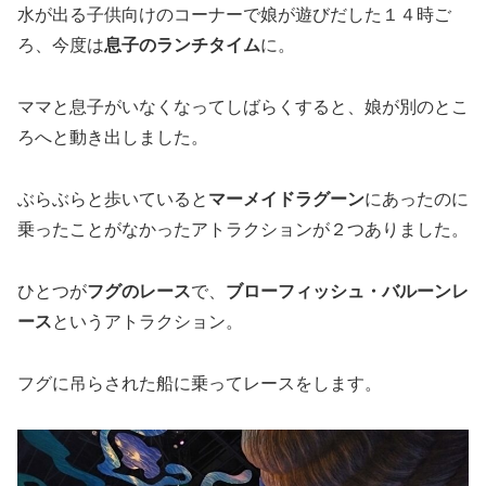
水が出る子供向けのコーナーで娘が遊びだした１４時ご
ろ、今度は
息子のランチタイム
に。
ママと息子がいなくなってしばらくすると、娘が別のとこ
ろへと動き出しました。
ぶらぶらと歩いていると
マーメイドラグーン
にあったのに
乗ったことがなかったアトラクションが２つありました。
ひとつが
フグのレース
で、
ブローフィッシュ・バルーンレ
ース
というアトラクション。
フグに吊らされた船に乗ってレースをします。