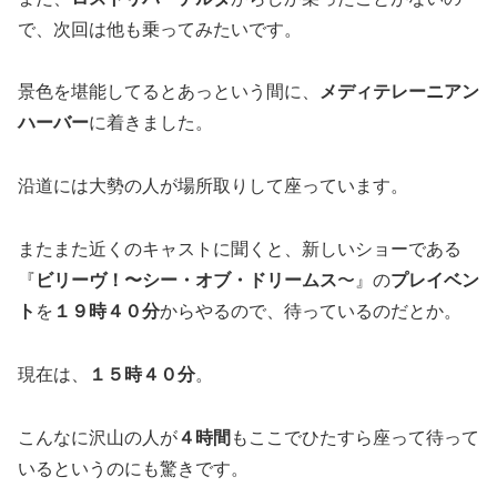
で、次回は他も乗ってみたいです。
景色を堪能してるとあっという間に、
メディテレーニアン
ハーバー
に着きました。
沿道には大勢の人が場所取りして座っています。
またまた近くのキャストに聞くと、新しいショーである
『
ビリーヴ！〜シー・オブ・ドリームス
〜』の
プレイベン
ト
を
１９時４０分
からやるので、待っているのだとか。
現在は、
１５時４０分
。
こんなに沢山の人が
４時間
もここでひたすら座って待って
いるというのにも驚きです。