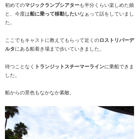
初めての
マジックランプシアター
も半分くらい楽しめた娘
と、今度は
船に乗って移動したい
なぁって話をしていまし
た。
ここでもキャストに教えてもらって近くの
ロストリバーデ
ルタ
にある船着き場まで歩いていきました。
待つことなく
トランジットスチーマーライン
に乗船できま
した。
船からの景色もなかなか素敵。