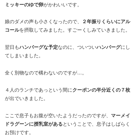
ミッキーのゆで卵
がかわいいです。
娘のダメの声も小さくなったので、
２年振りくらいにアル
コール
を摂取してみました。すごーくしみていきました。
翌日も
ハンバーグな予定
なのに、ついつい
ハンバーグ
にし
てしまいました。
全く別物なので構わないのですが…。
４人のランチであっという間に
クーポンの半分近くの７枚
が出でいきました。
ここで息子もお腹が空いたようだったのですが、
マーメイ
ドラグーンに授乳室がある
ということで、息子はしばらく
お預けです。