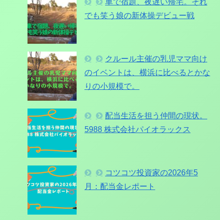
車で宿題、夜遅い帰宅。それ
でも笑う娘の新体操デビュー戦
クルール主催の乳児ママ向け
のイベントは、横浜に比べるとかな
りの小規模で。
配当生活を担う仲間の現状。
5988 株式会社パイオラックス
コツコツ投資家の2026年5
月：配当金レポート