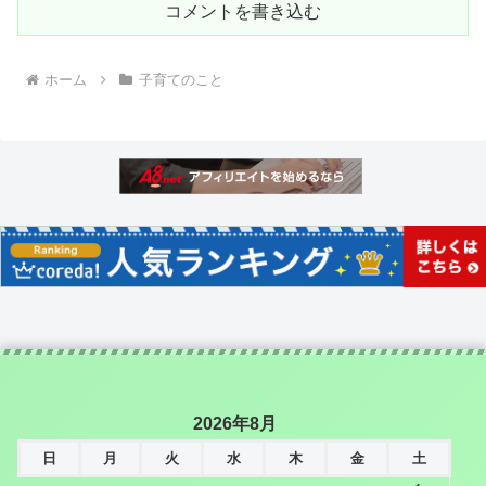
コメントを書き込む
ホーム
子育てのこと
2026年8月
日
月
火
水
木
金
土