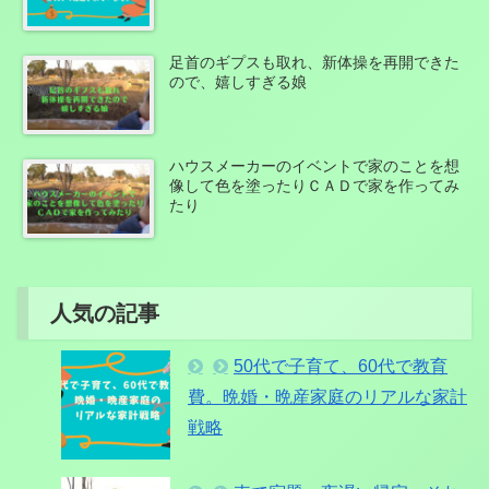
足首のギプスも取れ、新体操を再開できた
ので、嬉しすぎる娘
ハウスメーカーのイベントで家のことを想
像して色を塗ったりＣＡＤで家を作ってみ
たり
人気の記事
50代で子育て、60代で教育
費。晩婚・晩産家庭のリアルな家計
戦略