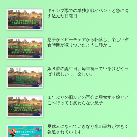
キャンプ場での単独参戦イベントと急に冷
え込んだ日曜日
息子がベビーチェアから転落し、楽しい夕
食時間が凍りついたように静かに
娘８歳の誕生日。毎年祝っているけどやっ
ぱり嬉しいし、楽しい。
１年ぶりの旧友との再会に興奮する娘とど
こへ行っても変わらない息子
夏休みになっていきなり水の事故が大きく
報道されています。