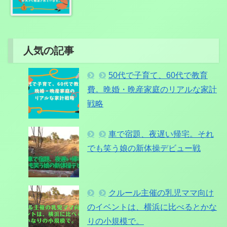
人気の記事
50代で子育て、60代で教育
費。晩婚・晩産家庭のリアルな家計
戦略
車で宿題、夜遅い帰宅。それ
でも笑う娘の新体操デビュー戦
クルール主催の乳児ママ向け
のイベントは、横浜に比べるとかな
りの小規模で。