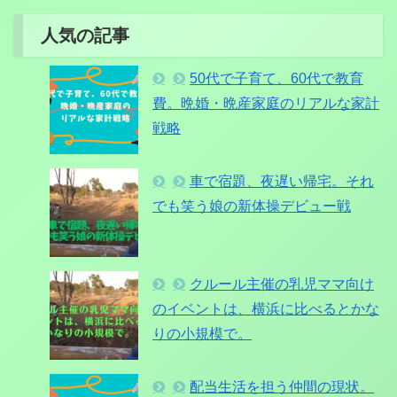
人気の記事
50代で子育て、60代で教育
費。晩婚・晩産家庭のリアルな家計
戦略
車で宿題、夜遅い帰宅。それ
でも笑う娘の新体操デビュー戦
クルール主催の乳児ママ向け
のイベントは、横浜に比べるとかな
りの小規模で。
配当生活を担う仲間の現状。