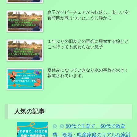
息子がベビーチェアから転落し、楽しい夕
食時間が凍りついたように静かに
１年ぶりの旧友との再会に興奮する娘とど
こへ行っても変わらない息子
夏休みになっていきなり水の事故が大きく
報道されています。
人気の記事
50代で子育て、60代で教育
費。晩婚・晩産家庭のリアルな家計