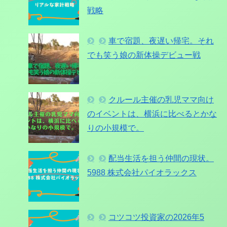
戦略
車で宿題、夜遅い帰宅。それ
でも笑う娘の新体操デビュー戦
クルール主催の乳児ママ向け
のイベントは、横浜に比べるとかな
りの小規模で。
配当生活を担う仲間の現状。
5988 株式会社パイオラックス
コツコツ投資家の2026年5