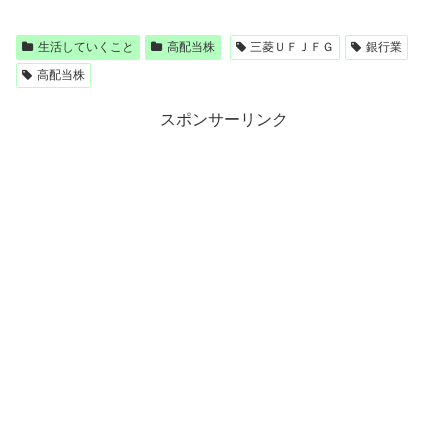
生活していくこと
高配当株
三菱ＵＦＪＦＧ
銀行業
高配当株
スポンサーリンク