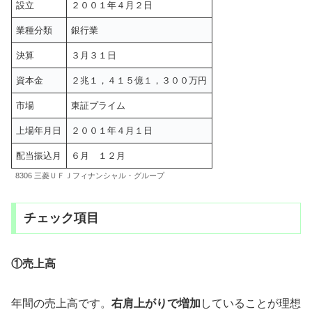
設立
２００１年４月２日
業種分類
銀行業
決算
３月３１日
資本金
２兆１，４１５億１，３００万円
市場
東証プライム
上場年月日
２００１年４月１日
配当振込月
６月 １２月
8306 三菱ＵＦＪフィナンシャル・グループ
チェック項目
①売上高
年間の売上高です。
右肩上がりで増加
していることが理想