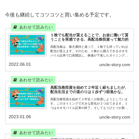
今後も継続してコツコツと買い集める予定です。
１株でも配当が貰えることで、お金に働いて貰
うことを実感できる、高配当株投資って魅力的
高配当株は、株主優待と違って、１株でも持っていれば
配当が貰えます。そのため、１株から購入できるネオモ
バイル証券で口座開設し、株価が下落したタイミング
で、コツコツと１株ずつ購入しています。千里の道も１
2022.06.01
uncle-story.com
歩から。夢の配当生活へ地道に歩んでいきます。
高配当株投資を始めて２年近く経ちましたが、
配当生活までの道のりは１歩ずつ前進かな。
高配当株投資を始めて２年近くが経過しようとしていま
す。このタイミングで大きな変化が２つ出てきます。１
つはネオモバイル証券の終了。そしてもうひとつが新Ｎ
ＩＳＡ。ネオモバは高配当株投資スタイルを始めたきっ
2023.01.06
uncle-story.com
かけ。新ＮＩＳＡはこれから楽しみです。