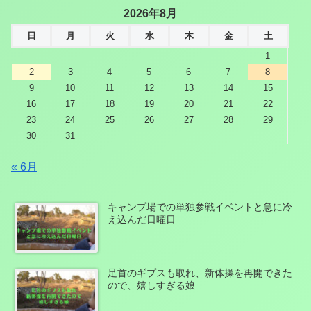
2026年8月
日
月
火
水
木
金
土
1
2
3
4
5
6
7
8
9
10
11
12
13
14
15
16
17
18
19
20
21
22
23
24
25
26
27
28
29
30
31
« 6月
キャンプ場での単独参戦イベントと急に冷
え込んだ日曜日
足首のギプスも取れ、新体操を再開できた
ので、嬉しすぎる娘