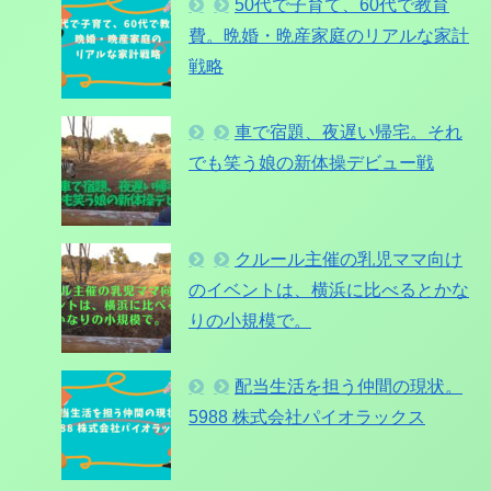
50代で子育て、60代で教育
費。晩婚・晩産家庭のリアルな家計
戦略
車で宿題、夜遅い帰宅。それ
でも笑う娘の新体操デビュー戦
クルール主催の乳児ママ向け
のイベントは、横浜に比べるとかな
りの小規模で。
配当生活を担う仲間の現状。
5988 株式会社パイオラックス