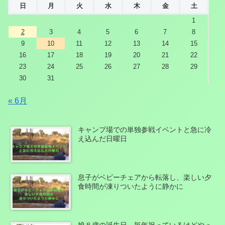
日
月
火
水
木
金
土
1
2
3
4
5
6
7
8
9
10
11
12
13
14
15
16
17
18
19
20
21
22
23
24
25
26
27
28
29
30
31
« 6月
キャンプ場での単独参戦イベントと急に冷
え込んだ日曜日
息子がベビーチェアから転落し、楽しい夕
食時間が凍りついたように静かに
娘８歳の誕生日。毎年祝っているけどやっ