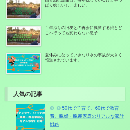
ぱり嬉しいし、楽しい。
１年ぶりの旧友との再会に興奮する娘とど
こへ行っても変わらない息子
夏休みになっていきなり水の事故が大きく
報道されています。
人気の記事
50代で子育て、60代で教育
費。晩婚・晩産家庭のリアルな家計
戦略