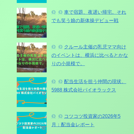
車で宿題、夜遅い帰宅。それ
でも笑う娘の新体操デビュー戦
クルール主催の乳児ママ向け
のイベントは、横浜に比べるとかな
りの小規模で。
配当生活を担う仲間の現状。
5988 株式会社パイオラックス
コツコツ投資家の2026年5
月：配当金レポート