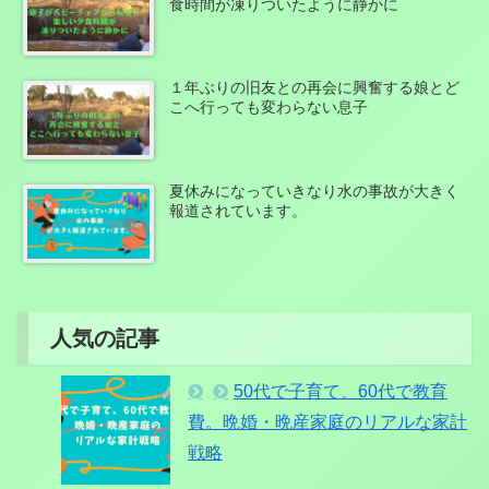
食時間が凍りついたように静かに
１年ぶりの旧友との再会に興奮する娘とど
こへ行っても変わらない息子
夏休みになっていきなり水の事故が大きく
報道されています。
人気の記事
50代で子育て、60代で教育
費。晩婚・晩産家庭のリアルな家計
戦略