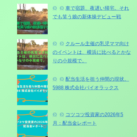
車で宿題、夜遅い帰宅。それ
でも笑う娘の新体操デビュー戦
クルール主催の乳児ママ向け
のイベントは、横浜に比べるとかな
りの小規模で。
配当生活を担う仲間の現状。
5988 株式会社パイオラックス
コツコツ投資家の2026年5
月：配当金レポート