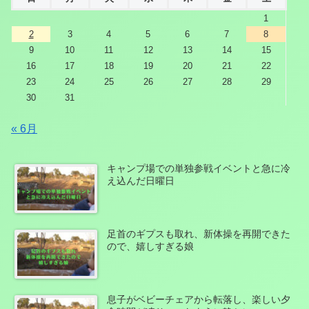
1
2
3
4
5
6
7
8
9
10
11
12
13
14
15
16
17
18
19
20
21
22
23
24
25
26
27
28
29
30
31
« 6月
キャンプ場での単独参戦イベントと急に冷
え込んだ日曜日
足首のギプスも取れ、新体操を再開できた
ので、嬉しすぎる娘
息子がベビーチェアから転落し、楽しい夕