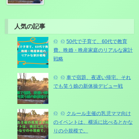
人気の記事
50代で子育て、60代で教育
費。晩婚・晩産家庭のリアルな家計
戦略
車で宿題、夜遅い帰宅。それ
でも笑う娘の新体操デビュー戦
クルール主催の乳児ママ向け
のイベントは、横浜に比べるとかな
りの小規模で。