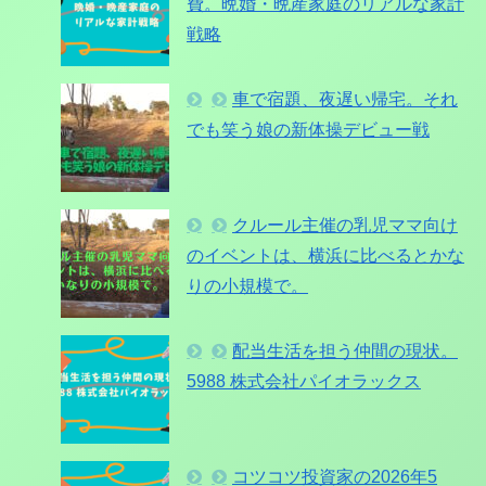
費。晩婚・晩産家庭のリアルな家計
戦略
車で宿題、夜遅い帰宅。それ
でも笑う娘の新体操デビュー戦
クルール主催の乳児ママ向け
のイベントは、横浜に比べるとかな
りの小規模で。
配当生活を担う仲間の現状。
5988 株式会社パイオラックス
コツコツ投資家の2026年5