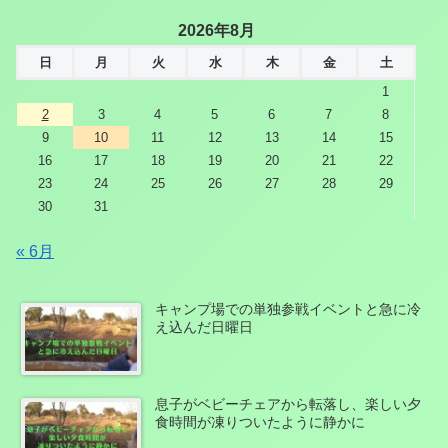
2026年8月
日
月
火
水
木
金
土
1
2
3
4
5
6
7
8
9
10
11
12
13
14
15
16
17
18
19
20
21
22
23
24
25
26
27
28
29
30
31
« 6月
キャンプ場での単独参戦イベントと急に冷
え込んだ日曜日
息子がベビーチェアから転落し、楽しい夕
食時間が凍りついたように静かに