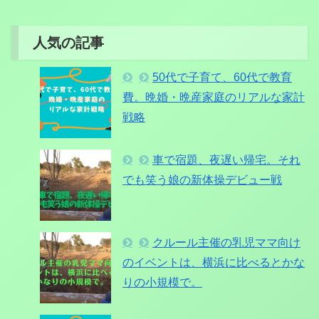
人気の記事
50代で子育て、60代で教育
費。晩婚・晩産家庭のリアルな家計
戦略
車で宿題、夜遅い帰宅。それ
でも笑う娘の新体操デビュー戦
クルール主催の乳児ママ向け
のイベントは、横浜に比べるとかな
りの小規模で。