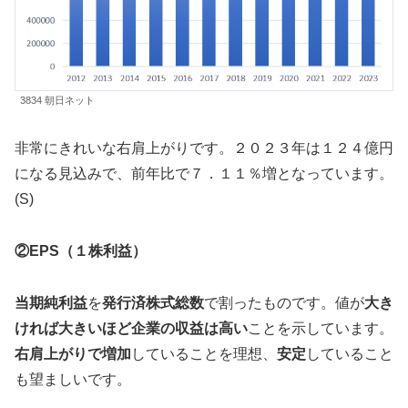
3834 朝日ネット
非常にきれいな右肩上がりです。２０２３年は１２４億円
になる見込みで、前年比で７．１１％増となっています。
(S)
②EPS（１株利益）
当期純利益
を
発行済株式総数
で割ったものです。値が
大き
ければ大きいほど企業の収益は高い
ことを示しています。
右肩上がりで増加
していることを理想、
安定
していること
も望ましいです。