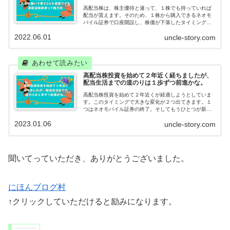
高配当株は、株主優待と違って、１株でも持っていれば
配当が貰えます。そのため、１株から購入できるネオモ
バイル証券で口座開設し、株価が下落したタイミング
で、コツコツと１株ずつ購入しています。千里の道も１
2022.06.01
uncle-story.com
歩から。夢の配当生活へ地道に歩んでいきます。
高配当株投資を始めて２年近く経ちましたが、
配当生活までの道のりは１歩ずつ前進かな。
高配当株投資を始めて２年近くが経過しようとしていま
す。このタイミングで大きな変化が２つ出てきます。１
つはネオモバイル証券の終了。そしてもうひとつが新Ｎ
ＩＳＡ。ネオモバは高配当株投資スタイルを始めたきっ
2023.01.06
uncle-story.com
かけ。新ＮＩＳＡはこれから楽しみです。
聞いてっていただき、ありがとうございました。
にほんブログ村
↑クリックしていただけると励みになります。