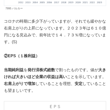
7995 バルカー
コロナの時期に多少下がっていますが、それでも緩やかな
右肩上がりの上昇になっています。２０２３年は６１０億
円になる見込みで、前年比で１４．７３％増になっていま
す。(S)
②EPS（１株利益）
当期純利益
を
発行済株式総数
で割ったものです。値が
大き
ければ大きいほど企業の収益は高い
ことを示しています。
右肩上がりで増加
していることを理想、
安定
していること
も望ましいです。