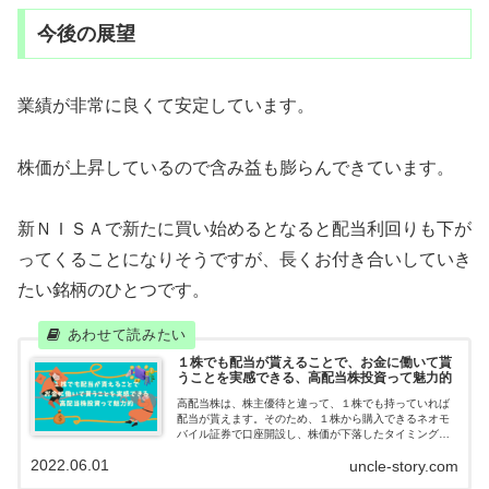
今後の展望
業績が非常に良くて安定しています。
株価が上昇しているので含み益も膨らんできています。
新ＮＩＳＡで新たに買い始めるとなると配当利回りも下が
ってくることになりそうですが、長くお付き合いしていき
たい銘柄のひとつです。
１株でも配当が貰えることで、お金に働いて貰
うことを実感できる、高配当株投資って魅力的
高配当株は、株主優待と違って、１株でも持っていれば
配当が貰えます。そのため、１株から購入できるネオモ
バイル証券で口座開設し、株価が下落したタイミング
で、コツコツと１株ずつ購入しています。千里の道も１
2022.06.01
uncle-story.com
歩から。夢の配当生活へ地道に歩んでいきます。