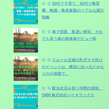
50代で子育て、60代で教育
費。晩婚・晩産家庭のリアルな家計
戦略
車で宿題、夜遅い帰宅。それ
でも笑う娘の新体操デビュー戦
クルール主催の乳児ママ向け
のイベントは、横浜に比べるとかな
りの小規模で。
配当生活を担う仲間の現状。
5988 株式会社パイオラックス