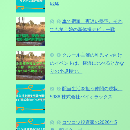
戦略
車で宿題、夜遅い帰宅。それ
でも笑う娘の新体操デビュー戦
クルール主催の乳児ママ向け
のイベントは、横浜に比べるとかな
りの小規模で。
配当生活を担う仲間の現状。
5988 株式会社パイオラックス
コツコツ投資家の2026年5