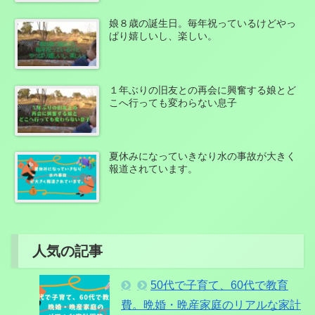
娘８歳の誕生日。毎年祝っているけどやっ
ぱり嬉しいし、楽しい。
１年ぶりの旧友との再会に興奮する娘とど
こへ行っても変わらない息子
夏休みになっていきなり水の事故が大きく
報道されています。
人気の記事
50代で子育て、60代で教育
費。晩婚・晩産家庭のリアルな家計