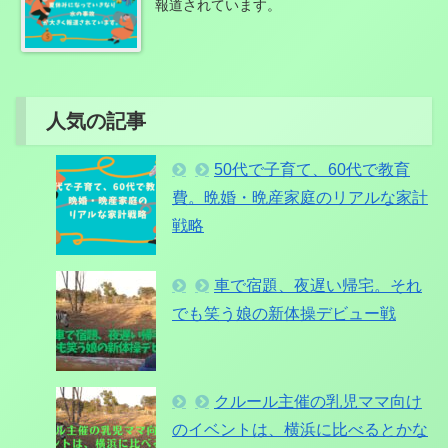
報道されています。
人気の記事
50代で子育て、60代で教育
費。晩婚・晩産家庭のリアルな家計
戦略
車で宿題、夜遅い帰宅。それ
でも笑う娘の新体操デビュー戦
クルール主催の乳児ママ向け
のイベントは、横浜に比べるとかな