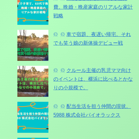
費。晩婚・晩産家庭のリアルな家計
戦略
車で宿題、夜遅い帰宅。それ
でも笑う娘の新体操デビュー戦
クルール主催の乳児ママ向け
のイベントは、横浜に比べるとかな
りの小規模で。
配当生活を担う仲間の現状。
5988 株式会社パイオラックス