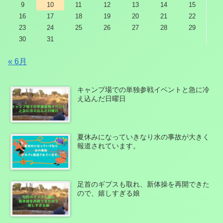
9
10
11
12
13
14
15
16
17
18
19
20
21
22
23
24
25
26
27
28
29
30
31
« 6月
キャンプ場での単独参戦イベントと急に冷
え込んだ日曜日
夏休みになっていきなり水の事故が大きく
報道されています。
足首のギプスも取れ、新体操を再開できた
ので、嬉しすぎる娘