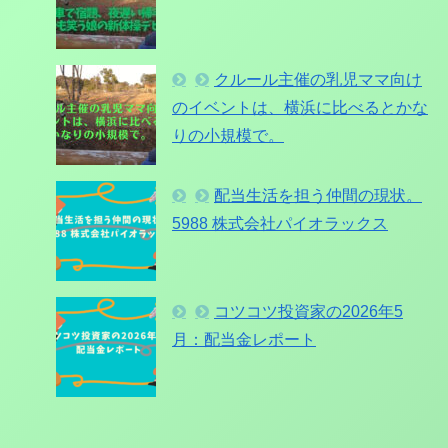
クルール主催の乳児ママ向け
のイベントは、横浜に比べるとかな
りの小規模で。
配当生活を担う仲間の現状。
5988 株式会社パイオラックス
コツコツ投資家の2026年5
月：配当金レポート