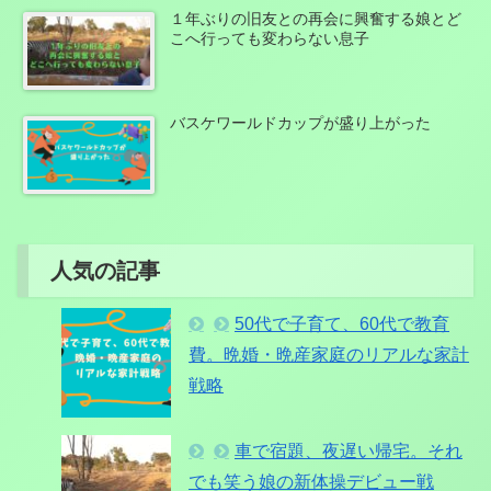
１年ぶりの旧友との再会に興奮する娘とど
こへ行っても変わらない息子
バスケワールドカップが盛り上がった
人気の記事
50代で子育て、60代で教育
費。晩婚・晩産家庭のリアルな家計
戦略
車で宿題、夜遅い帰宅。それ
でも笑う娘の新体操デビュー戦