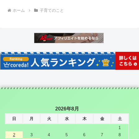
ホーム
子育てのこと
2026年8月
日
月
火
水
木
金
土
1
2
3
4
5
6
7
8