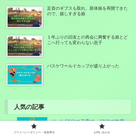
足首のギプスも取れ、新体操を再開できた
ので、嬉しすぎる娘
１年ぶりの旧友との再会に興奮する娘とど
こへ行っても変わらない息子
バスケワールドカップが盛り上がった
人気の記事
50代で子育て、60代で教育
費。晩婚・晩産家庭のリアルな家計
プライバシーポリシー・免責事項
お問い合わせ