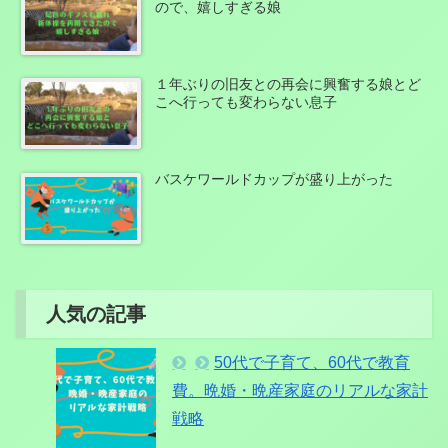
ので、嬉しすぎる娘
１年ぶりの旧友との再会に興奮する娘とど
こへ行っても変わらない息子
バスケワールドカップが盛り上がった
人気の記事
50代で子育て、60代で教育
費。晩婚・晩産家庭のリアルな家計
戦略