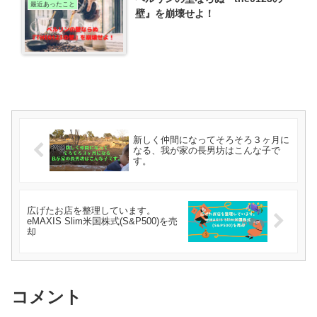
最近あったこと
壁』を崩壊せよ！
新しく仲間になってそろそろ３ヶ月に
なる、我が家の長男坊はこんな子で
す。
広げたお店を整理しています。
eMAXIS Slim米国株式(S&P500)を売
却
コメント