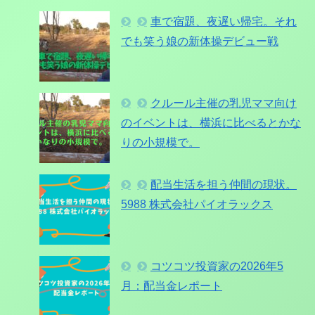
車で宿題、夜遅い帰宅。それ
でも笑う娘の新体操デビュー戦
クルール主催の乳児ママ向け
のイベントは、横浜に比べるとかな
りの小規模で。
配当生活を担う仲間の現状。
5988 株式会社パイオラックス
コツコツ投資家の2026年5
月：配当金レポート