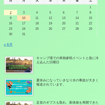
日
月
火
水
木
金
土
1
2
3
4
5
6
7
8
9
10
11
12
13
14
15
16
17
18
19
20
21
22
23
24
25
26
27
28
29
30
31
« 6月
キャンプ場での単独参戦イベントと急に冷
え込んだ日曜日
夏休みになっていきなり水の事故が大きく
報道されています。
足首のギプスも取れ、新体操を再開できた