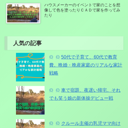
ハウスメーカーのイベントで家のことを想
像して色を塗ったりＣＡＤで家を作ってみ
たり
人気の記事
50代で子育て、60代で教育
費。晩婚・晩産家庭のリアルな家計
戦略
車で宿題、夜遅い帰宅。それ
でも笑う娘の新体操デビュー戦
クルール主催の乳児ママ向け