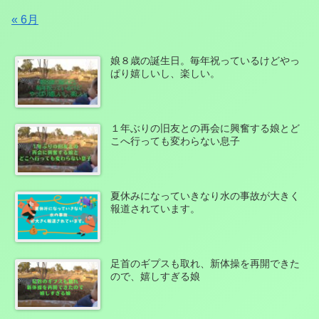
« 6月
娘８歳の誕生日。毎年祝っているけどやっ
ぱり嬉しいし、楽しい。
１年ぶりの旧友との再会に興奮する娘とど
こへ行っても変わらない息子
夏休みになっていきなり水の事故が大きく
報道されています。
足首のギプスも取れ、新体操を再開できた
ので、嬉しすぎる娘