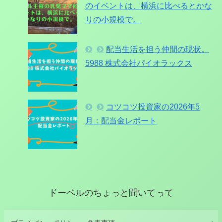
のイベントは、横浜に比べるとかな
りの小規模で。
配当生活を担う仲間の現状。
5988 株式会社パイオラックス
コツコツ投資家の2026年5
月：配当金レポート
ドーベルのちょっと聞いてって