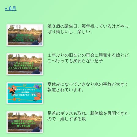
« 6月
娘８歳の誕生日。毎年祝っているけどやっ
ぱり嬉しいし、楽しい。
１年ぶりの旧友との再会に興奮する娘とど
こへ行っても変わらない息子
夏休みになっていきなり水の事故が大きく
報道されています。
足首のギプスも取れ、新体操を再開できた
ので、嬉しすぎる娘