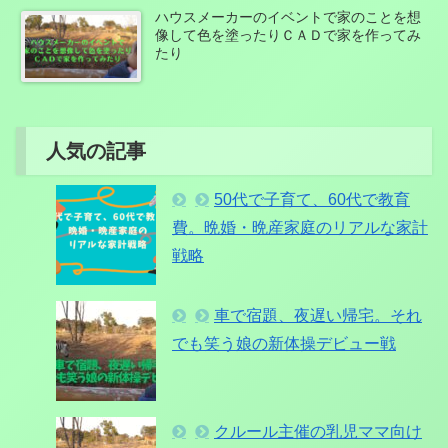
ハウスメーカーのイベントで家のことを想
像して色を塗ったりＣＡＤで家を作ってみ
たり
人気の記事
50代で子育て、60代で教育
費。晩婚・晩産家庭のリアルな家計
戦略
車で宿題、夜遅い帰宅。それ
でも笑う娘の新体操デビュー戦
クルール主催の乳児ママ向け