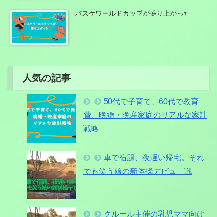
バスケワールドカップが盛り上がった
人気の記事
50代で子育て、60代で教育
費。晩婚・晩産家庭のリアルな家計
戦略
車で宿題、夜遅い帰宅。それ
でも笑う娘の新体操デビュー戦
クルール主催の乳児ママ向け