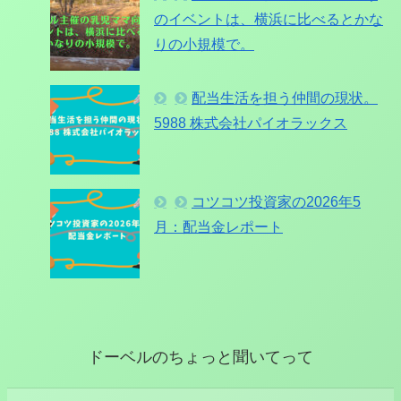
のイベントは、横浜に比べるとかな
りの小規模で。
配当生活を担う仲間の現状。
5988 株式会社パイオラックス
コツコツ投資家の2026年5
月：配当金レポート
ドーベルのちょっと聞いてって