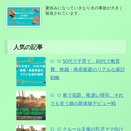
夏休みになっていきなり水の事故が大きく
報道されています。
人気の記事
50代で子育て、60代で教育
費。晩婚・晩産家庭のリアルな家計
戦略
車で宿題、夜遅い帰宅。それ
でも笑う娘の新体操デビュー戦
クルール主催の乳児ママ向け