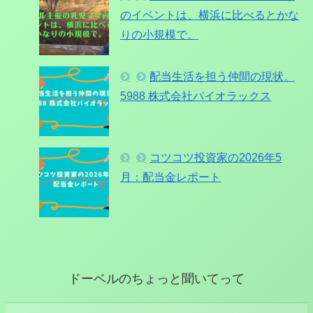
のイベントは、横浜に比べるとかな
りの小規模で。
配当生活を担う仲間の現状。
5988 株式会社パイオラックス
コツコツ投資家の2026年5
月：配当金レポート
ドーベルのちょっと聞いてって