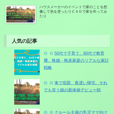
ハウスメーカーのイベントで家のことを想
像して色を塗ったりＣＡＤで家を作ってみ
たり
人気の記事
50代で子育て、60代で教育
費。晩婚・晩産家庭のリアルな家計
戦略
車で宿題、夜遅い帰宅。それ
でも笑う娘の新体操デビュー戦
クルール主催の乳児ママ向け