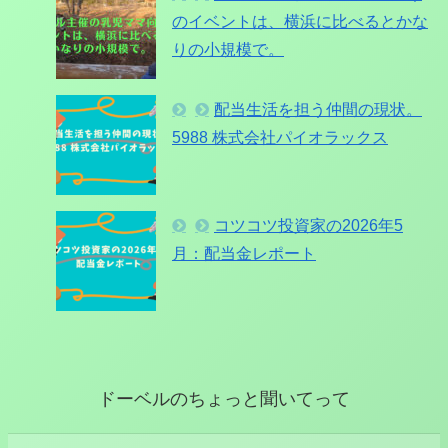
のイベントは、横浜に比べるとかな
りの小規模で。
配当生活を担う仲間の現状。
5988 株式会社パイオラックス
コツコツ投資家の2026年5
月：配当金レポート
ドーベルのちょっと聞いてって