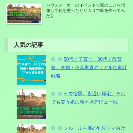
ハウスメーカーのイベントで家のことを想
像して色を塗ったりＣＡＤで家を作ってみ
たり
人気の記事
50代で子育て、60代で教育
費。晩婚・晩産家庭のリアルな家計
戦略
車で宿題、夜遅い帰宅。それ
でも笑う娘の新体操デビュー戦
クルール主催の乳児ママ向け