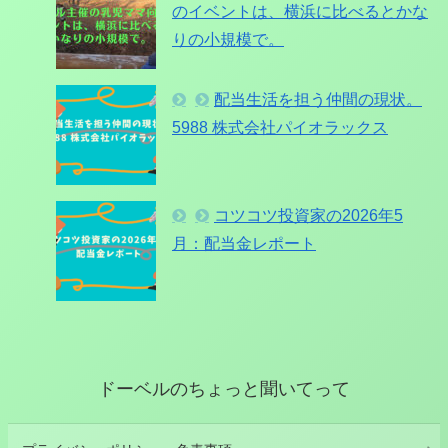
のイベントは、横浜に比べるとかな
りの小規模で。
配当生活を担う仲間の現状。
5988 株式会社パイオラックス
コツコツ投資家の2026年5
月：配当金レポート
ドーベルのちょっと聞いてって