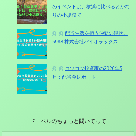
のイベントは、横浜に比べるとかな
りの小規模で。
配当生活を担う仲間の現状。
5988 株式会社パイオラックス
コツコツ投資家の2026年5
月：配当金レポート
ドーベルのちょっと聞いてって