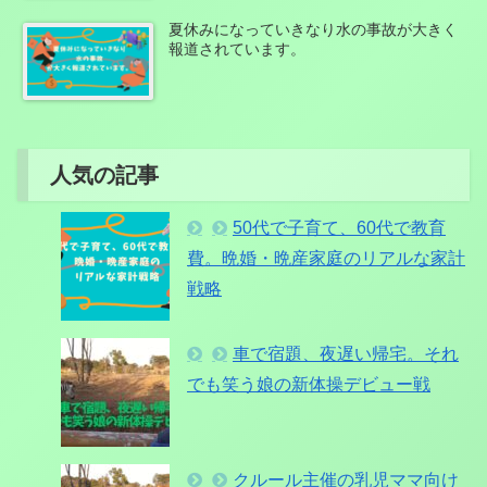
夏休みになっていきなり水の事故が大きく
報道されています。
人気の記事
50代で子育て、60代で教育
費。晩婚・晩産家庭のリアルな家計
戦略
車で宿題、夜遅い帰宅。それ
でも笑う娘の新体操デビュー戦
クルール主催の乳児ママ向け