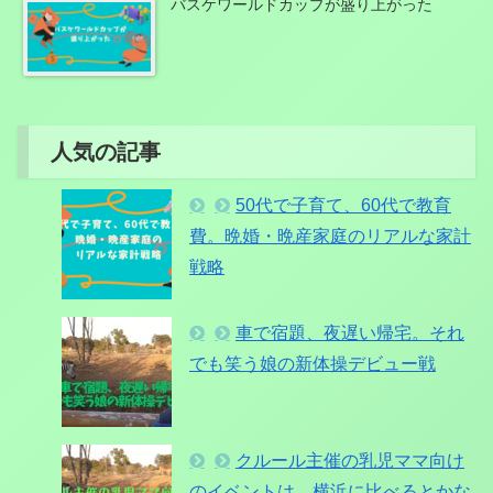
バスケワールドカップが盛り上がった
人気の記事
50代で子育て、60代で教育
費。晩婚・晩産家庭のリアルな家計
戦略
車で宿題、夜遅い帰宅。それ
でも笑う娘の新体操デビュー戦
クルール主催の乳児ママ向け
のイベントは、横浜に比べるとかな