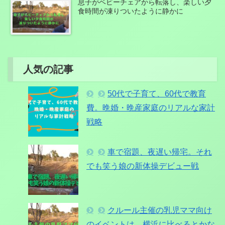
息子がベビーチェアから転落し、楽しい夕
食時間が凍りついたように静かに
人気の記事
50代で子育て、60代で教育
費。晩婚・晩産家庭のリアルな家計
戦略
車で宿題、夜遅い帰宅。それ
でも笑う娘の新体操デビュー戦
クルール主催の乳児ママ向け
のイベントは、横浜に比べるとかな