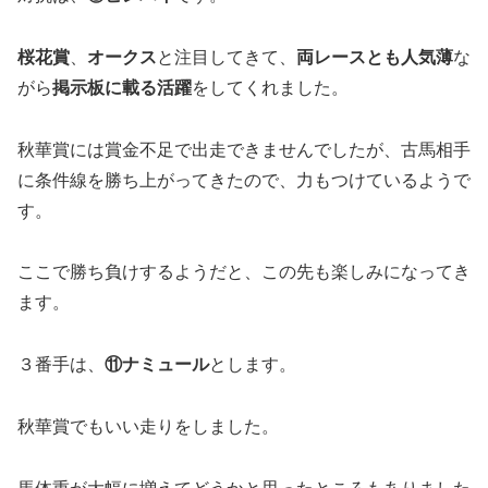
桜花賞
、
オークス
と注目してきて、
両レースとも人気薄
な
がら
掲示板に載る活躍
をしてくれました。
秋華賞には賞金不足で出走できませんでしたが、古馬相手
に条件線を勝ち上がってきたので、力もつけているようで
す。
ここで勝ち負けするようだと、この先も楽しみになってき
ます。
３番手は、
⑪ナミュール
とします。
秋華賞でもいい走りをしました。