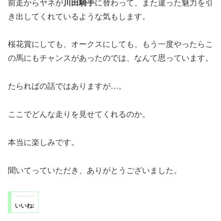
前走からヤネが
川田騎手
に替わって、また違った魅力を引
き出してくれているような気もします。
桜花賞にしても、オークスにしても、もう一度やったらこ
の馬にもチャンスがあったのでは、なんて思っています。
たらればの話ではありますが…。
ここでどんな走りを見せてくれるのか。
本当に楽しみです。
聞いてっていただき、ありがとうございました。
いいね: