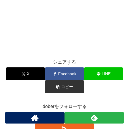
シェアする
X
Facebook
LINE
コピー
doberをフォローする