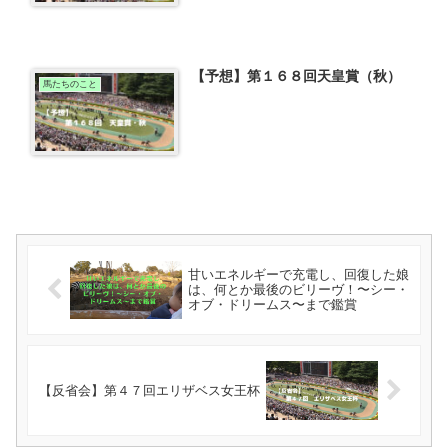
【予想】第１６８回天皇賞（秋）
馬たちのこと
甘いエネルギーで充電し、回復した娘
は、何とか最後のビリーヴ！〜シー・
オブ・ドリームス〜まで鑑賞
【反省会】第４７回エリザベス女王杯