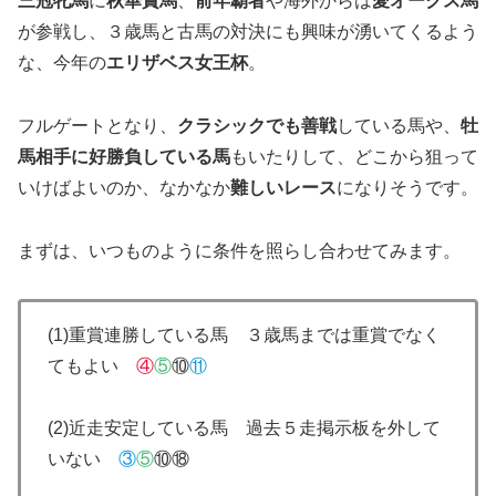
三冠牝馬
に
秋華賞馬
、
前年覇者
や海外からは
愛オークス馬
が参戦し、３歳馬と古馬の対決にも興味が湧いてくるよう
な、今年の
エリザベス女王杯
。
フルゲートとなり、
クラシックでも善戦
している馬や、
牡
馬相手に好勝負している馬
もいたりして、どこから狙って
いけばよいのか、なかなか
難しいレース
になりそうです。
まずは、いつものように条件を照らし合わせてみます。
(1)重賞連勝している馬 ３歳馬までは重賞でなく
てもよい
④
⑤
⑩
⑪
(2)近走安定している馬 過去５走掲示板を外して
いない
③
⑤
⑩⑱