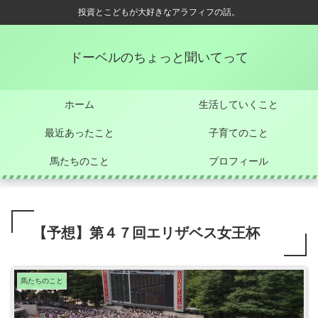
投資とこどもが大好きなアラフィフの話。
ドーベルのちょっと聞いてって
ホーム
生活していくこと
最近あったこと
子育てのこと
馬たちのこと
プロフィール
【予想】第４７回エリザベス女王杯
馬たちのこと