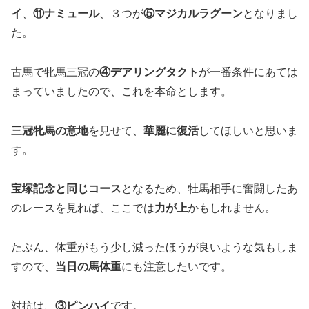
イ
、
⑪ナミュール
、３つが
⑤マジカルラグーン
となりまし
た。
古馬で牝馬三冠の
④デアリングタクト
が一番条件にあては
まっていましたので、これを本命とします。
三冠牝馬の意地
を見せて、
華麗に復活
してほしいと思いま
す。
宝塚記念と同じコース
となるため、牡馬相手に奮闘したあ
のレースを見れば、ここでは
力が上
かもしれません。
たぶん、体重がもう少し減ったほうが良いような気もしま
すので、
当日の馬体重
にも注意したいです。
対抗は、
③ピンハイ
です。