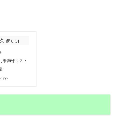
次
株
元未満株リスト
望
いね: