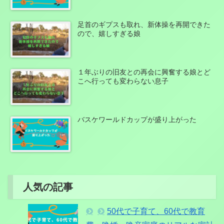
足首のギプスも取れ、新体操を再開できた
ので、嬉しすぎる娘
１年ぶりの旧友との再会に興奮する娘とど
こへ行っても変わらない息子
バスケワールドカップが盛り上がった
人気の記事
50代で子育て、60代で教育