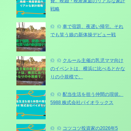
費。晩婚・晩産家庭のリアルな家計
戦略
車で宿題、夜遅い帰宅。それ
でも笑う娘の新体操デビュー戦
クルール主催の乳児ママ向け
のイベントは、横浜に比べるとかな
りの小規模で。
配当生活を担う仲間の現状。
5988 株式会社パイオラックス
コツコツ投資家の2026年5