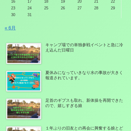
16
17
18
19
20
21
22
23
24
25
26
27
28
29
30
31
« 6月
キャンプ場での単独参戦イベントと急に冷
え込んだ日曜日
夏休みになっていきなり水の事故が大きく
報道されています。
足首のギプスも取れ、新体操を再開できた
ので、嬉しすぎる娘
１年ぶりの旧友との再会に興奮する娘とど