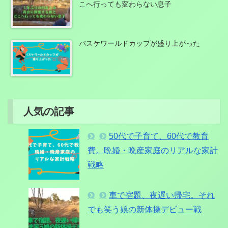
こへ行っても変わらない息子
バスケワールドカップが盛り上がった
人気の記事
50代で子育て、60代で教育
費。晩婚・晩産家庭のリアルな家計
戦略
車で宿題、夜遅い帰宅。それ
でも笑う娘の新体操デビュー戦