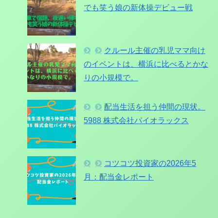
でも笑う娘の新体操デビュー戦
クルール主催の乳児ママ向け
のイベントは、横浜に比べるとかな
りの小規模で。
配当生活を担う仲間の現状。
5988 株式会社パイオラックス
コツコツ投資家の2026年5
月：配当金レポート