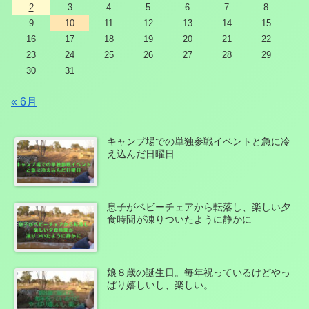
2
3
4
5
6
7
8
9
10
11
12
13
14
15
16
17
18
19
20
21
22
23
24
25
26
27
28
29
30
31
« 6月
キャンプ場での単独参戦イベントと急に冷
え込んだ日曜日
息子がベビーチェアから転落し、楽しい夕
食時間が凍りついたように静かに
娘８歳の誕生日。毎年祝っているけどやっ
ぱり嬉しいし、楽しい。