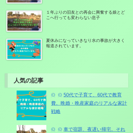
１年ぶりの旧友との再会に興奮する娘とど
こへ行っても変わらない息子
夏休みになっていきなり水の事故が大きく
報道されています。
人気の記事
50代で子育て、60代で教育
費。晩婚・晩産家庭のリアルな家計
戦略
車で宿題、夜遅い帰宅。それ