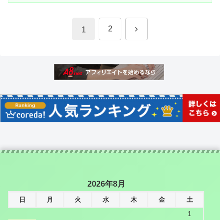
次
2
1
へ
2026年8月
日
月
火
水
木
金
土
1