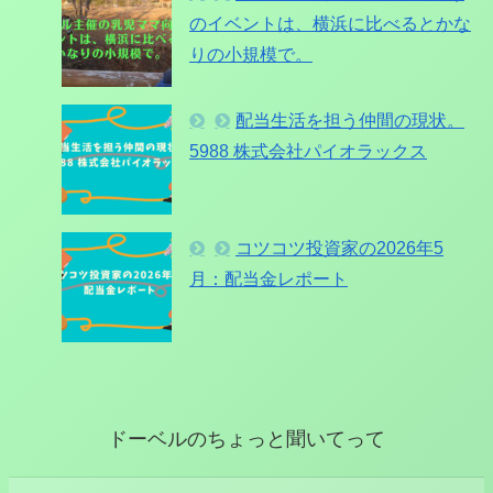
のイベントは、横浜に比べるとかな
りの小規模で。
配当生活を担う仲間の現状。
5988 株式会社パイオラックス
コツコツ投資家の2026年5
月：配当金レポート
ドーベルのちょっと聞いてって