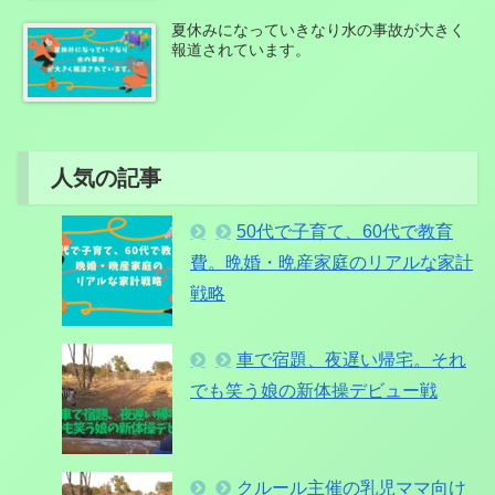
夏休みになっていきなり水の事故が大きく
報道されています。
人気の記事
50代で子育て、60代で教育
費。晩婚・晩産家庭のリアルな家計
戦略
車で宿題、夜遅い帰宅。それ
でも笑う娘の新体操デビュー戦
クルール主催の乳児ママ向け