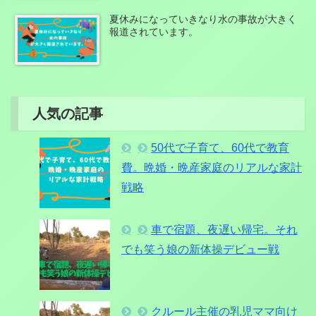
夏休みになっていきなり水の事故が大きく
報道されています。
人気の記事
50代で子育て、60代で教育
費。晩婚・晩産家庭のリアルな家計
戦略
車で宿題、夜遅い帰宅。それ
でも笑う娘の新体操デビュー戦
クルール主催の乳児ママ向け