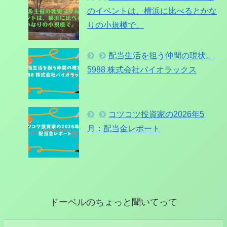
のイベントは、横浜に比べるとかな
りの小規模で。
配当生活を担う仲間の現状。
5988 株式会社パイオラックス
コツコツ投資家の2026年5
月：配当金レポート
ドーベルのちょっと聞いてって