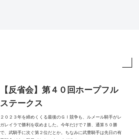
【反省会】第４０回ホープフル
ステークス
２０２３年を締めくくる最後のＧⅠ競争も、ルメール騎手がレ
ガレイラで勝利を収めました。今年だけで７勝、通算５０勝
で、武騎手に次ぐ第２位だとか。ちなみに武豊騎手は先日の有