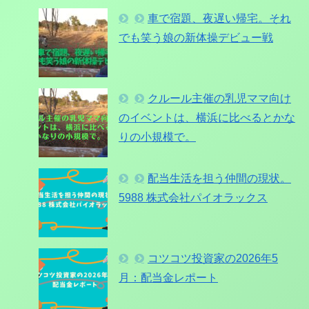
車で宿題、夜遅い帰宅。それ
でも笑う娘の新体操デビュー戦
クルール主催の乳児ママ向け
のイベントは、横浜に比べるとかな
りの小規模で。
配当生活を担う仲間の現状。
5988 株式会社パイオラックス
コツコツ投資家の2026年5
月：配当金レポート