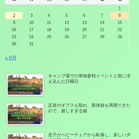
1
2
3
4
5
6
7
8
9
10
11
12
13
14
15
16
17
18
19
20
21
22
23
24
25
26
27
28
29
30
31
« 6月
キャンプ場での単独参戦イベントと急に冷
え込んだ日曜日
足首のギプスも取れ、新体操を再開できた
ので、嬉しすぎる娘
息子がベビーチェアから転落し、楽しい夕