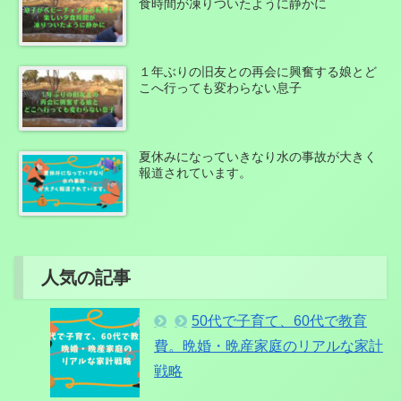
食時間が凍りついたように静かに
１年ぶりの旧友との再会に興奮する娘とど
こへ行っても変わらない息子
夏休みになっていきなり水の事故が大きく
報道されています。
人気の記事
50代で子育て、60代で教育
費。晩婚・晩産家庭のリアルな家計
戦略