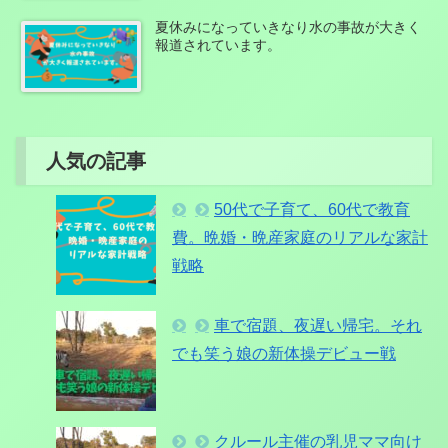
夏休みになっていきなり水の事故が大きく
報道されています。
人気の記事
50代で子育て、60代で教育
費。晩婚・晩産家庭のリアルな家計
戦略
車で宿題、夜遅い帰宅。それ
でも笑う娘の新体操デビュー戦
クルール主催の乳児ママ向け