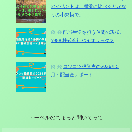
のイベントは、横浜に比べるとかな
りの小規模で。
配当生活を担う仲間の現状。
5988 株式会社パイオラックス
コツコツ投資家の2026年5
月：配当金レポート
ドーベルのちょっと聞いてって