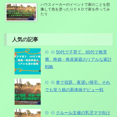
ハウスメーカーのイベントで家のことを想
像して色を塗ったりＣＡＤで家を作ってみ
たり
人気の記事
50代で子育て、60代で教育
費。晩婚・晩産家庭のリアルな家計
戦略
車で宿題、夜遅い帰宅。それ
でも笑う娘の新体操デビュー戦
クルール主催の乳児ママ向け