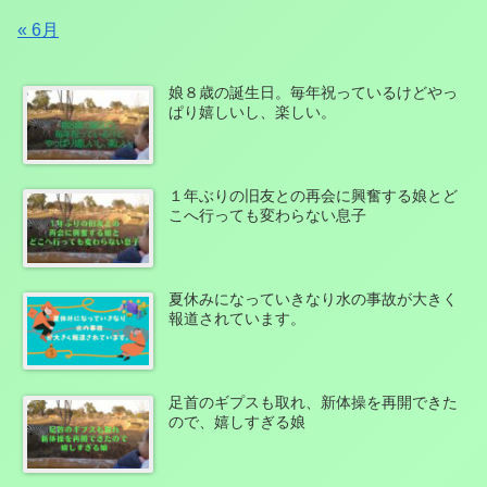
« 6月
娘８歳の誕生日。毎年祝っているけどやっ
ぱり嬉しいし、楽しい。
１年ぶりの旧友との再会に興奮する娘とど
こへ行っても変わらない息子
夏休みになっていきなり水の事故が大きく
報道されています。
足首のギプスも取れ、新体操を再開できた
ので、嬉しすぎる娘