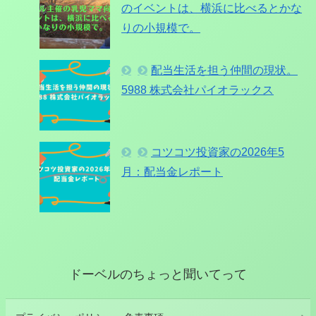
のイベントは、横浜に比べるとかな
りの小規模で。
配当生活を担う仲間の現状。
5988 株式会社パイオラックス
コツコツ投資家の2026年5
月：配当金レポート
ドーベルのちょっと聞いてって