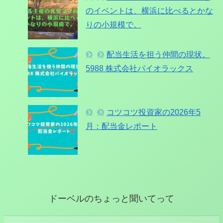
のイベントは、横浜に比べるとかな
りの小規模で。
配当生活を担う仲間の現状。
5988 株式会社パイオラックス
コツコツ投資家の2026年5
月：配当金レポート
ドーベルのちょっと聞いてって