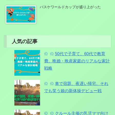
バスケワールドカップが盛り上がった
人気の記事
50代で子育て、60代で教育
費。晩婚・晩産家庭のリアルな家計
戦略
車で宿題、夜遅い帰宅。それ
でも笑う娘の新体操デビュー戦
クルール主催の乳児ママ向け