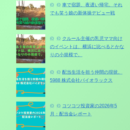
車で宿題、夜遅い帰宅。それ
でも笑う娘の新体操デビュー戦
クルール主催の乳児ママ向け
のイベントは、横浜に比べるとかな
りの小規模で。
配当生活を担う仲間の現状。
5988 株式会社パイオラックス
コツコツ投資家の2026年5
月：配当金レポート