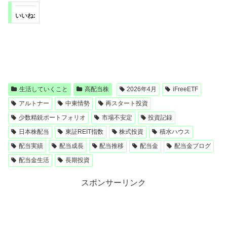
いいね:
生活していくこと
高配当株
2026年4月
iFreeETF
アルトナー
中東情勢
再スタート投資
少数精鋭ポートフォリオ
市場不安定
投資記録
日本株配当
東証REIT指数
株式投資
積水ハウス
配当実績
配当成長
配当推移
配当金
配当金ブログ
配当金生活
長期投資
スポンサーリンク