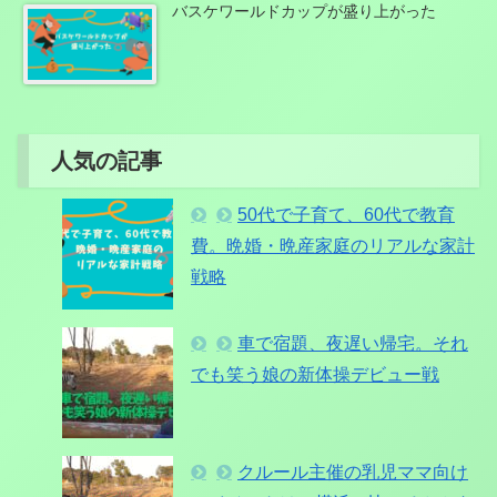
バスケワールドカップが盛り上がった
人気の記事
50代で子育て、60代で教育
費。晩婚・晩産家庭のリアルな家計
戦略
車で宿題、夜遅い帰宅。それ
でも笑う娘の新体操デビュー戦
クルール主催の乳児ママ向け