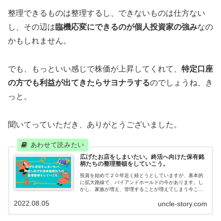
整理できるものは整理するし、できないものは仕方ない
し、その辺は
臨機応変にできるのが個人投資家の強み
なの
かもしれません。
でも、もっといい感じで株価が上昇してくれて、
特定口座
の方でも利益が出てきたらサヨナラする
のでしょうね、き
っと。
聞いてっていただき、ありがとうございました。
広げたお店をしまいたい。終活へ向けた保有銘
柄たちの整理整頓をしていこう。
投資を始めて２０年近く経とうとしていますが、基本的
に拡大路線で、バイアンドホールドの今があります。し
かし、家族が増え、管理することが増えてしまう今こ
そ、もっとシンプルな形を目指すのが、継続するために
2022.08.05
uncle-story.com
は必要不可欠だと感じ、実践を、目指します。