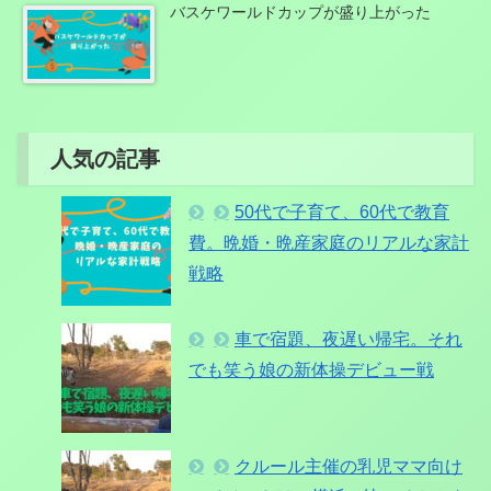
バスケワールドカップが盛り上がった
人気の記事
50代で子育て、60代で教育
費。晩婚・晩産家庭のリアルな家計
戦略
車で宿題、夜遅い帰宅。それ
でも笑う娘の新体操デビュー戦
クルール主催の乳児ママ向け