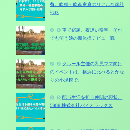
費。晩婚・晩産家庭のリアルな家計
戦略
車で宿題、夜遅い帰宅。それ
でも笑う娘の新体操デビュー戦
クルール主催の乳児ママ向け
のイベントは、横浜に比べるとかな
りの小規模で。
配当生活を担う仲間の現状。
5988 株式会社パイオラックス