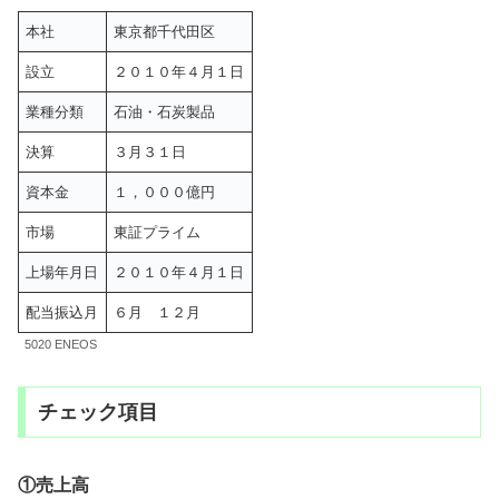
本社
東京都千代田区
設立
２０１０年４月１日
業種分類
石油・石炭製品
決算
３月３１日
資本金
１，０００億円
市場
東証プライム
上場年月日
２０１０年４月１日
配当振込月
６月 １２月
5020 ENEOS
チェック項目
①売上高