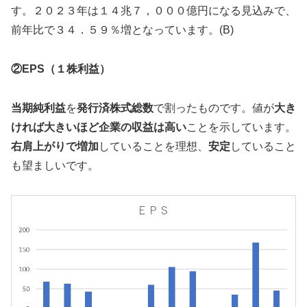
す。２０２３年は１４兆７，０００億円になる見込みで、
前年比で３４．５９％増となっています。(B)
②EPS（１株利益）
当期純利益
を
発行済株式総数
で割ったものです。値が
大き
ければ大きいほど企業の収益は高い
ことを示しています。
右肩上がりで増加
していることを理想、
安定
していること
も望ましいです。