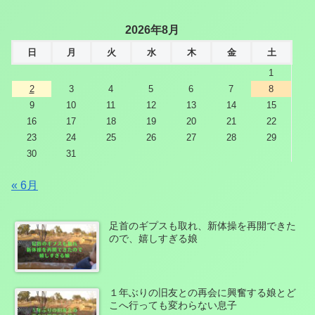
2026年8月
日
月
火
水
木
金
土
1
2
3
4
5
6
7
8
9
10
11
12
13
14
15
16
17
18
19
20
21
22
23
24
25
26
27
28
29
30
31
« 6月
足首のギプスも取れ、新体操を再開できた
ので、嬉しすぎる娘
１年ぶりの旧友との再会に興奮する娘とど
こへ行っても変わらない息子