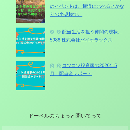
のイベントは、横浜に比べるとかな
りの小規模で。
配当生活を担う仲間の現状。
5988 株式会社パイオラックス
コツコツ投資家の2026年5
月：配当金レポート
ドーベルのちょっと聞いてって