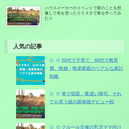
ハウスメーカーのイベントで家のことを想
像して色を塗ったりＣＡＤで家を作ってみ
たり
人気の記事
50代で子育て、60代で教育
費。晩婚・晩産家庭のリアルな家計
戦略
車で宿題、夜遅い帰宅。それ
でも笑う娘の新体操デビュー戦
クルール主催の乳児ママ向け