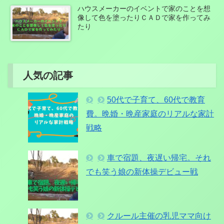
ハウスメーカーのイベントで家のことを想
像して色を塗ったりＣＡＤで家を作ってみ
たり
人気の記事
50代で子育て、60代で教育
費。晩婚・晩産家庭のリアルな家計
戦略
車で宿題、夜遅い帰宅。それ
でも笑う娘の新体操デビュー戦
クルール主催の乳児ママ向け