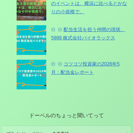
のイベントは、横浜に比べるとかな
りの小規模で。
配当生活を担う仲間の現状。
5988 株式会社パイオラックス
コツコツ投資家の2026年5
月：配当金レポート
ドーベルのちょっと聞いてって