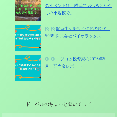
のイベントは、横浜に比べるとかな
りの小規模で。
配当生活を担う仲間の現状。
5988 株式会社パイオラックス
コツコツ投資家の2026年5
月：配当金レポート
ドーベルのちょっと聞いてって