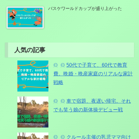
バスケワールドカップが盛り上がった
人気の記事
50代で子育て、60代で教育
費。晩婚・晩産家庭のリアルな家計
戦略
車で宿題、夜遅い帰宅。それ
でも笑う娘の新体操デビュー戦
クルール主催の乳児ママ向け