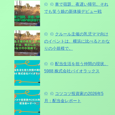
車で宿題、夜遅い帰宅。それ
でも笑う娘の新体操デビュー戦
クルール主催の乳児ママ向け
のイベントは、横浜に比べるとかな
りの小規模で。
配当生活を担う仲間の現状。
5988 株式会社パイオラックス
コツコツ投資家の2026年5
月：配当金レポート