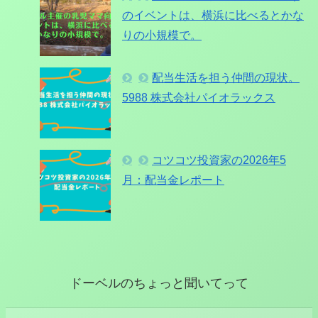
のイベントは、横浜に比べるとかな
りの小規模で。
配当生活を担う仲間の現状。
5988 株式会社パイオラックス
コツコツ投資家の2026年5
月：配当金レポート
ドーベルのちょっと聞いてって