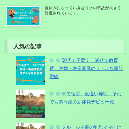
夏休みになっていきなり水の事故が大きく
報道されています。
人気の記事
50代で子育て、60代で教育
費。晩婚・晩産家庭のリアルな家計
戦略
車で宿題、夜遅い帰宅。それ
でも笑う娘の新体操デビュー戦
クルール主催の乳児ママ向け